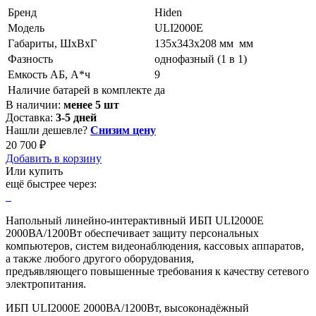
Бренд
Hiden
Модель
ULI2000E
Габариты, ШхВхГ
135x343x208 мм мм
Фазность
однофазный (1 в 1)
Емкость АБ, А*ч
9
Наличие батарей в комплекте
да
В наличии:
менее 5 шт
Доставка:
3-5 дней
Нашли дешевле?
Снизим цену
20 700 ₽
Добавить в корзину
Или купить
ещё быстрее через:
Напольный линейно-интерактивный ИБП ULI2000E
2000ВА/1200Вт обеспечивает защиту персональных
компьютеров, систем видеонаблюдения, кассовых аппаратов,
а также любого другого оборудования,
предъявляющего повышенные требования к качеству сетевого
электропитания.
ИБП ULI2000E 2000ВА/1200Вт, высоконадёжный