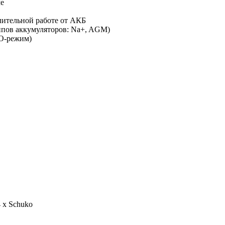
ме
лительной работе от АКБ
типов аккумуляторов: Na+, AGM)
O-режим)
 x Schuko