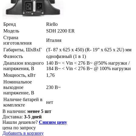
Бренд
Riello
Модель
SDH 2200 ER
Страна
Италия
изготовления
Габариты, ШхВхГ
(T- 87 x 625 x 450) (R- 19” x 625 x 2U) мм
Фазность
однофазный (1 в 1)
Диапазон входного
140 В~ < Vin < 276 В~ @50% нагрузки /
напряжения, В
184 В~ < Vin < 276 В~ @ 100% нагрузки
Мощность, кВт
1,76
Номинальное
выходное
230 В~
напряжение, В
Наличие батарей в
нет
комплекте
В наличии:
менее 5 шт
Доставка:
3-5 дней
Нашли дешевле?
Снизим цену
цена по запросу
Добавить в корзину