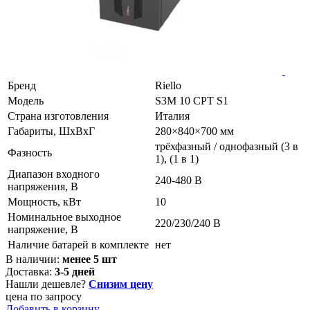
Бренд
Riello
Модель
S3M 10 CPT S1
Страна изготовления
Италия
Габариты, ШхВхГ
280×840×700 мм
трёхфазный / однофазный (3 в
Фазность
1), (1 в 1)
Диапазон входного
240-480 В
напряжения, В
Мощность, кВт
10
Номинальное выходное
220/230/240 В
напряжение, В
Наличие батарей в комплекте
нет
В наличии:
менее 5 шт
Доставка:
3-5 дней
Нашли дешевле?
Снизим цену
цена по запросу
Добавить в корзину