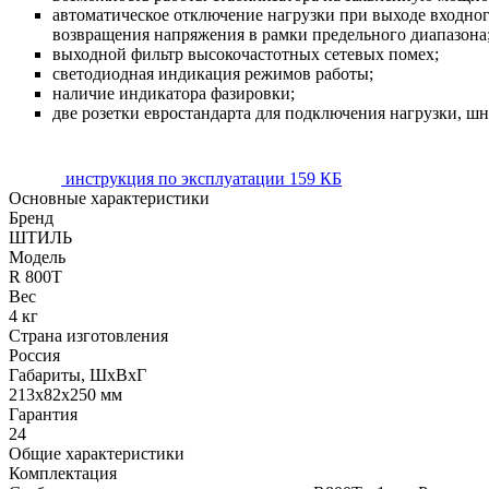
автоматическое отключение нагрузки при выходе входн
возвращения напряжения в рамки предельного диапазона
выходной фильтр высокочастотных сетевых помех;
светодиодная индикация режимов работы;
наличие индикатора фазировки;
две розетки евростандарта для подключения нагрузки, шн
инструкция по эксплуатации
159 КБ
Основные характеристики
Бренд
ШТИЛЬ
Модель
R 800T
Вес
4 кг
Страна изготовления
Россия
Габариты, ШхВхГ
213x82x250 мм
Гарантия
24
Общие характеристики
Комплектация