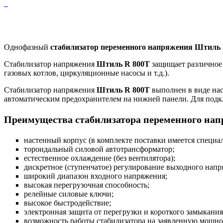
Однофазный
стабилизатор переменного напряжения Штиль
Стабилизатор напряжения
Штиль R 800T
защищает различное 
газовых котлов, циркуляционные насосы и т.д.).
Стабилизатор напряжения
Штиль R 800T
выполнен в виде нас
автоматическим предохранителем на нижней панели. Для подклю
Преимущества
стабилизатора переменного на
настенный корпус (в комплекте поставки имеется специ
тороидальный силовой автотрансформатор;
естественное охлаждение (без вентилятора);
дискретное (ступенчатое) регулирование выходного напр
широкий диапазон входного напряжения;
высокая перегрузочная способность;
релейные силовые ключи;
высокое быстродействие;
электронная защита от перегрузки и короткого замыкан
возможность работы стабилизатора на заявленную мощнос