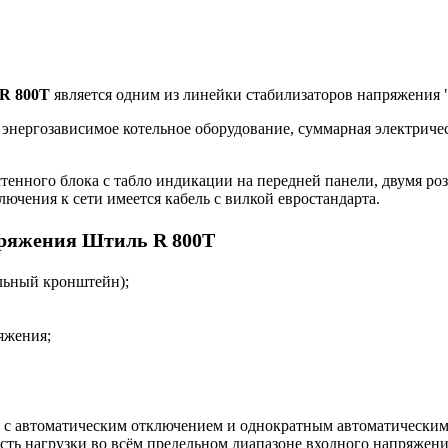
 R 800T
является одним из линейки стабилизаторов напряжения 
энергозависимое котельное оборудование, суммарная электриче
тенного блока с табло индикации на передней панели, двумя роз
чения к сети имеется кабель с вилкой евростандарта.
пряжения
Штиль R 800T
альный кронштейн);
яжения;
ия с автоматическим отключением и однократным автоматическим
ть нагрузки во всём предельном диапазоне входного напряжени