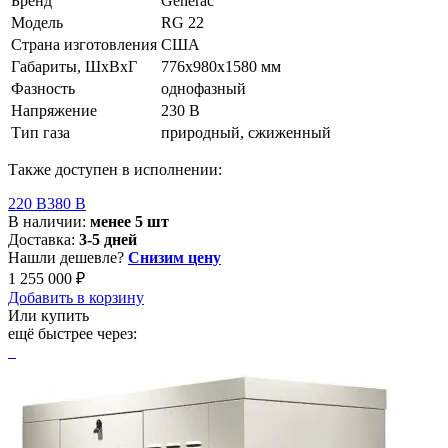
Бренд
Generac
Модель
RG 22
Страна изготовления
США
Габариты, ШхВхГ
776x980x1580 мм
Фазность
однофазный
Напряжение
230 В
Тип газа
природный, сжиженный
Также доступен в исполнении:
220 В
380 В
В наличии:
менее 5 шт
Доставка:
3-5 дней
Нашли дешевле?
Снизим цену
1 255 000 ₽
Добавить в корзину
Или купить
ещё быстрее через: