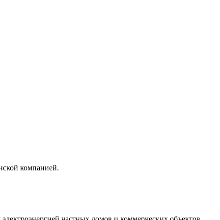
нской компанией.
 электроэнергией частных домов и коммерческих объектов.